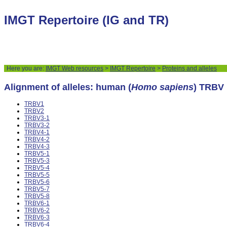
IMGT Repertoire (IG and TR)
Here you are:
IMGT Web resources
>
IMGT Repertoire
>
Proteins and alleles
Alignment of alleles: human (
Homo sapiens
) TRBV
TRBV1
TRBV2
TRBV3-1
TRBV3-2
TRBV4-1
TRBV4-2
TRBV4-3
TRBV5-1
TRBV5-3
TRBV5-4
TRBV5-5
TRBV5-6
TRBV5-7
TRBV5-8
TRBV6-1
TRBV6-2
TRBV6-3
TRBV6-4