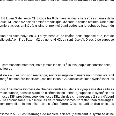
à 1,8 kb en 3' de l'exon CH3 code les 8 derniers acides aminés des chaînes delta
smique ; M1 code 52 acides aminés tandis que M2 code 2 acides aminés. Une autre
rniers acides aminés (cystéine et proline) étant codés par le début de l'exon du
tion des sites polyA en 3'. La synthèse d'une chaîne delta suppose que, lors de
du site polyA en 3' de l'exon M2 du gène IGHD. La synthèse d'IgD sécrétée suppose
 du chromosome maternel, mais jamais les deux à la fois (haploïdie fonctionnelle) ;
ne lourde.
èle exclu est soit non réarrangé, soit réarrangé de manière non productive, soit
rrangé de manière inefficace (cas des locus IGK dans les cellules synthétisant les
oductif permet la synthèse de chaînes lourdes mu dans le cytoplasme des cellules
IgM de surface, dans un stade de différenciation ultérieur, suppose la synthèse des
es locus IGK précèdent ceux des locus IGL. Un des chromosomes 2 sera d'abord
, l'autre chromosome 2 ainsi que les deux chromosomes 22 restant non réarrangés.
nt permettant la synthèse d'une chaîne légère. C'est l'apparition d'un anticorps
mosome 2 ou 22 est réarrangé de manière efficace (permettant la synthèse d'une