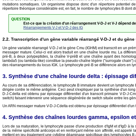
mutations somatiques. Un organisme dispose donc d'un répertoire potentiel de 
répertoire théorique considérable est, en fait, le nombre de lymphocytes B dont di
QUESTION
Est-ce que la création d'un réarrangement V-D-J et V-J dépend de
Réarrangements V-J et V-D-J des IG
Transcription d'un gène variable réarrangé V-D-J et du gèn
Un gène variable réarrangé V-D-J et le gène Cmu (IGHM) est transcrit en un pr
messager mature. Celui-ci est alors traduit en une chaîne lourde mu. La différ
pré-B, à deux polypeptides, la chaîne V-préB et une chaîne ayant des homolog
lambda5 (ou lambda-like) constitue la pseudo-chaîne légère ("surrogate chain") qui
des réarrangements du locus IGK. Le lymphocyte pré-B se différencie alors en 
Synthèse d'une chaîne lourde delta : épissage dif
Au cours de sa différenciation, le lymphocyte B immature devient un lymphocyt
dirigée contre le même antigène. Ceci peut s'expliquer par la synthèse d'un lon
D-J-Cdelta est obtenu par épissage différentiel d'un transcrit primaire V-D-J-
switch) faisant intervenir une séquence dégénérée de switch située entre les gè
Un ARN messager mature V-D-J-Cdelta est obtenu par épissage différentiel d'un t
Synthèse des chaînes lourdes gamma, epsilon et
Lors de sa maturation, le lymphocyte passe d'une production d'IgM et d'IgD à la 
de la même spécificité anticorps et en renforçant même son affinité, est appelé 
mettent en jeu également une cytidine déaminase spécifique des lymphocytes B a