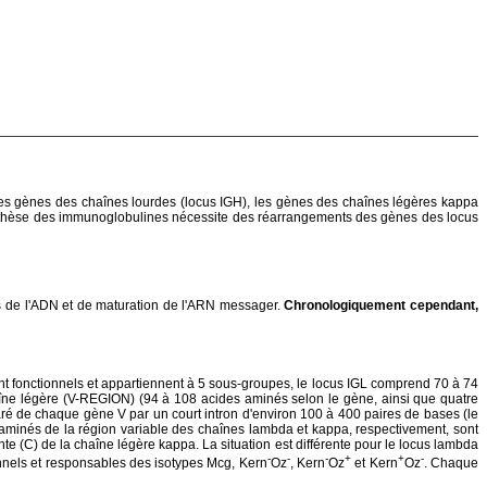
es gènes des chaînes lourdes (locus IGH), les gènes des chaînes légères kappa
nthèse des immunoglobulines nécessite des réarrangements des gènes des locus
ts de l'ADN et de maturation de l'ARN messager.
Chronologiquement cependant,
 fonctionnels et appartiennent à 5 sous-groupes, le locus IGL comprend 70 à 74
haîne légère (V-REGION) (94 à 108 acides aminés selon le gène, ainsi que quatre
ré de chaque gène V par un court intron d'environ 100 à 400 paires de bases (le
s aminés de la région variable des chaînes lambda et kappa, respectivement, sont
te (C) de la chaîne légère kappa. La situation est différente pour le locus lambda
-
-
-
+
+
-
nnels et responsables des isotypes Mcg, Kern
Oz
, Kern
Oz
et Kern
Oz
. Chaque