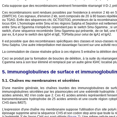
Cela suppose que des recombinaisons amènent l'ensemble réarrangé V-D-J, pré
Ces recombinaisons sont rendues possibles par l'existence à environ 2 kb en 
(SWITCH). Ces signaux, d'environ 2 kb, sont composés de 20 à 80 bases répétée
ou TGAG. Enfin des séquences chi, GCTGGTGG, promoteurs de la recombinaison gé
locus IGH. L'homologie entre Smu et les régions Salpha et Sepsilon est netteme
entre Smu et Sgamma n'empêche cependant pas le switch Smu-Sgamma ; si une no
switch, d'une séquence recombinée Smu-Sgamma qui présente, de ce fait, une hom
par ex, IL4 pour le switch des IgG4 et IgE, TGFbéta pour celui de IgA1 et IgA2.
Il est possible que des recombinases spécifiques des classes et sous-classes r
Smu-Salpha. Une autre interprétation met davantage l'accent sur une activité 
La commutation de classe réalisée grâce à ces régions S entraîne la délétion des
Ceci se produit par la formation de boucles de délétion, à la suite du réarr
Cgamma sera à son tour éliminé et remplacé par un autre gène IGHC localisé plu
Immunoglobulines de surface et immunoglobulin
Chaînes mu membranaires et sécrétées
D'une manière générale, les chaînes lourdes des immunoglobulines de sur
immunoglobulines sécrétées par les plasmocytes ont une extrémité hydrophile.
acides aminés, M2 n'en code que 2. Ces 41 acides aminés représentent l'ensem
transmembranaire hydrophobe de 25 acides aminés et une courte région cytopl
CHS dans IMGT).
L'expression d'une chaîne mu membranaire suppose l'utilisation d'un site polyA si
épissage supprime ainsi la séquence CHS et son codon stop ainsi que toute la rég
à l'extrémité 3' de l'exon CH4 qui sont utilisés (
figure 7
). Une même cellule peut 