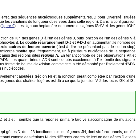
 effet, des séquences nucléotidiques supplémentaires, D pour Diversité, situées
que les variations de longueur observées dans cette région). Dans la configuration
(
figure 9
). Les signaux heptamère-nonamère des gènes IGHV et des gènes IGHJ
ction de l'un des gènes D à l'un des gènes J, puis jonction de l'un des gènes V à
mphocytes B. Le
double réarrangement D-J et V-D-J
en augmentant le nombre de
trois cadres de lecture ouverte
(c'est-à-dire ne présentant pas de codon stop)
'anticorps montre que, fréquemment, un à plusieurs nucléotides de la séquence
 ainsi des régions dites
régions N.
En tenant compte de ces observations, Alt et
 l'ADN. Les quatre brins d'ADN sont coupés exactement à l'extrémité des signaux
sous forme de boucle d'excision comme ceci a été démontré par l'isolement d'ADN
es nucléotides.
ellement ajoutées (région N) et la jonction serait complétée par l'action d'une
des gènes des chaînes légères est dû à ce que la jonction V-J des locus IGK et IGL
D et J et il semble que la réponse primaire tardive s'accompagne de mutations
t gènes D, dont 23 fonctionnels et neuf gènes JH, dont six fonctionnels, ont été
tenant compte des régions N, des différents cadres de lecture des gènes D et des