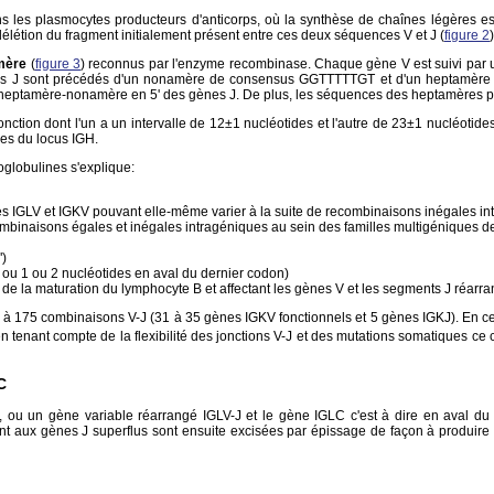
 plasmocytes producteurs d'anticorps, où la synthèse de chaînes légères est tr
tion du fragment initialement présent entre ces deux séquences V et J (
figure 2
)
mère
(
figure 3
) reconnus par l'enzyme recombinase. Chaque gène V est suivi p
es J sont précédés d'un nonamère de consensus GGTTTTTGT et d'un heptamère
eptamère-nonamère en 5' des gènes J. De plus, les séquences des heptamères pr
jonction dont l'un a un intervalle de 12±1 nucléotides et l'autre de 23±1 nucléotid
es du locus IGH.
globulines s'explique:
ues IGLV et IGKV pouvant elle-même varier à la suite de recombinaisons inégales in
binaisons égales et inégales intragéniques au sein des familles multigéniques d
")
c, ou 1 ou 2 nucléotides en aval du dernier codon)
 de la maturation du lymphocyte B et affectant les gènes V et les segments J réarra
 à 175 combinaisons V-J (31 à 35 gènes IGKV fonctionnels et 5 gènes IGKJ). En ce 
tenant compte de la flexibilité des jonctions V-J et des mutations somatiques ce chi
C
 ou un gène variable réarrangé IGLV-J et le gène IGLC c'est à dire en aval du 
t aux gènes J superflus sont ensuite excisées par épissage de façon à produir