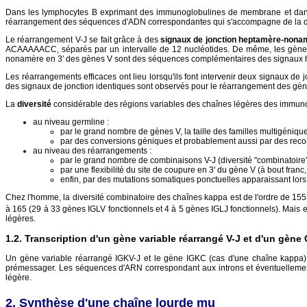
Dans les lymphocytes B exprimant des immunoglobulines de membrane et dans les
réarrangement des séquences d'ADN correspondantes qui s'accompagne de la délé
Le réarrangement V-J se fait grâce à des
signaux de jonction heptamère-nona
ACAAAAACC, séparés par un intervalle de 12 nucléotides. De même, les gèn
nonamère en 3' des gènes V sont des séquences complémentaires des signaux h
Les réarrangements efficaces ont lieu lorsqu'ils font intervenir deux signaux de 
des signaux de jonction identiques sont observés pour le réarrangement des gèn
La
diversité
considérable des régions variables des chaînes légères des immuno
au niveau germline :
par le grand nombre de gènes V, la taille des familles multigéniq
par des conversions géniques et probablement aussi par des recom
au niveau des réarrangements :
par le grand nombre de combinaisons V-J (diversité "combinatoire
par une flexibilité du site de coupure en 3' du gène V (à bout fran
enfin, par des mutations somatiques ponctuelles apparaissant lors
Chez l'homme, la diversité combinatoire des chaînes kappa est de l'ordre de 155
à 165 (29 à 33 gènes IGLV fonctionnels et 4 à 5 gènes IGLJ fonctionnels). Mais en 
légères.
Transcription d'un gène variable réarrangé V-J et d'un gène 
Un gène variable réarrangé IGKV-J et le gène IGKC (cas d'une chaîne kappa),
prémessager. Les séquences d'ARN correspondant aux introns et éventuellemen
légère.
Synthèse d'une chaîne lourde mu