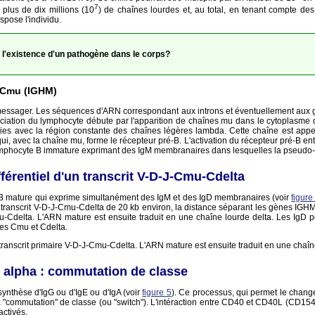
7
plus de dix millions (10
) de chaînes lourdes et, au total, en tenant compte des
spose l'individu.
 l'existence d'un pathogène dans le corps?
e Cmu (IGHM)
émessager. Les séquences d'ARN correspondant aux introns et éventuellement aux g
enciation du lymphocyte débute par l'apparition de chaînes mu dans le cytoplasme 
ies avec la région constante des chaînes légères lambda. Cette chaîne est app
, avec la chaîne mu, forme le récepteur pré-B. L'activation du récepteur pré-B entra
lymphocyte B immature exprimant des IgM membranaires dans lesquelles la pseudo
férentiel d'un transcrit V-D-J-Cmu-Cdelta
e B mature qui exprime simultanément des IgM et des IgD membranaires (voir
figure
g transcrit V-D-J-Cmu-Cdelta de 20 kb environ, la distance séparant les gènes IGH
Cmu-Cdelta. L'ARN mature est ensuite traduit en une chaîne lourde delta. Les IgD
nes Cmu et Cdelta.
ranscrit primaire V-D-J-Cmu-Cdelta. L'ARN mature est ensuite traduit en une chaîne
 alpha : commutation de classe
synthèse d'IgG ou d'IgE ou d'IgA (voir
figure 5
). Ce processus, qui permet le chang
la "commutation" de classe (ou "switch"). L'intéraction entre CD40 et CD40L (CD154)
ctivés.