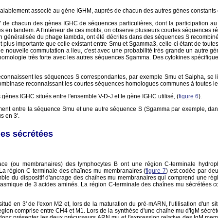
alablement associé au gène IGHM, auprès de chacun des autres gènes constants 
5' de chacun des gènes IGHC de séquences particulières, dont la participation a
s en tandem. A l'intérieur de ces motifs, on observe plusieurs courtes séquenc
néralisée du phage lambda, ont été décrites dans des séquences S recombinées de 
nt plus importante que celle existant entre Smu et Sgamma3, celle-ci étant de to
uvelle commutation a lieu, c'est avec une probabilité très grande un autre gè
ologie très forte avec les autres séquences Sgamma. Des cytokines spécifiques d
econnaissent les séquences S correspondantes, par exemple Smu et Salpha, se lie
recombinase reconnaissant les courtes séquences homologues communes à toutes le
 gènes IGHC situés entre l'ensemble V-D-J et le gène IGHC utilisé, (
figure 6
).
angement entre la séquence Smu et une autre séquence S (Sgamma par exemple, dan
s en 3'.
es sécrétées
face (ou membranaires) des lymphocytes B ont une région C-terminale hydrop
 La région C-terminale des chaînes mu membranaires (
figure 7
) est codée par deu
ble du dispositif d'ancrage des chaînes mu membranaires qui comprend une régio
asmique de 3 acides aminés. La région C-terminale des chaînes mu sécrétées co
tué en 3' de l'exon M2 et, lors de la maturation du pré-mARN, l'utilisation d'un sit
ion comprise entre CH4 et M1. Lors de la synthèse d'une chaîne mu d'IgM sécrétée, 
donc présenter les deux précurseurs ARN mu et l'expression relative des IgM memb