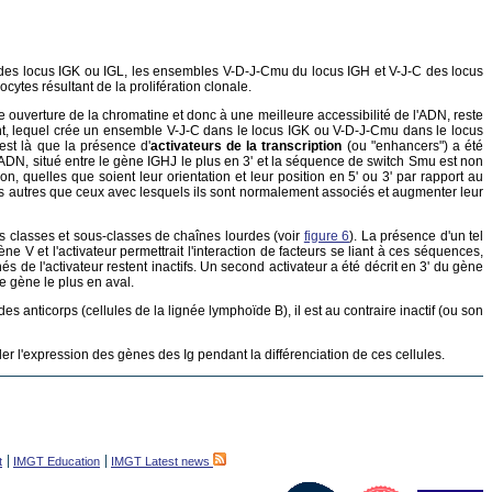
'un des locus IGK ou IGL, les ensembles V-D-J-Cmu du locus IGH et V-J-C des locus
cytes résultant de la prolifération clonale.
 ouverture de la chromatine et donc à une meilleure accessibilité de l'ADN, reste
ent, lequel crée un ensemble V-J-C dans le locus IGK ou V-D-J-Cmu dans le locus
st là que la présence d'
activateurs de la transcription
(ou "enhancers") a été
DN, situé entre le gène IGHJ le plus en 3' et la séquence de switch Smu est non
n, quelles que soient leur orientation et leur position en 5' ou 3' par rapport au
 autres que ceux avec lesquels ils sont normalement associés et augmenter leur
les classes et sous-classes de chaînes lourdes (voir
figure 6
). La présence d'un tel
 V et l'activateur permettrait l'interaction de facteurs se liant à ces séquences,
de l'activateur restent inactifs. Un second activateur a été décrit en 3' du gène
e gène le plus en aval.
es anticorps (cellules de la lignée lymphoïde B), il est au contraire inactif (ou son
ler l'expression des gènes des Ig pendant la différenciation de ces cellules.
t
IMGT Education
IMGT Latest news