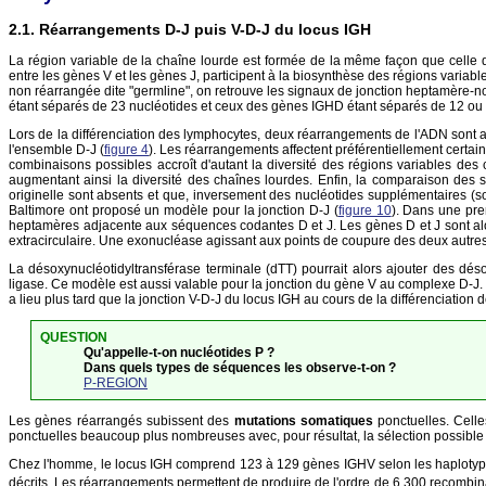
Réarrangements D-J puis V-D-J du locus IGH
La région variable de la chaîne lourde est formée de la même façon que celle d
entre les gènes V et les gènes J, participent à la biosynthèse des régions variab
non réarrangée dite "germline", on retrouve les signaux de jonction heptamère-n
étant séparés de 23 nucléotides et ceux des gènes IGHD étant séparés de 12 ou 1
Lors de la différenciation des lymphocytes, deux réarrangements de l'ADN sont ai
l'ensemble D-J (
figure 4
). Les réarrangements affectent préférentiellement certa
combinaisons possibles accroît d'autant la diversité des régions variables de
augmentant ainsi la diversité des chaînes lourdes. Enfin, la comparaison des
originelle sont absents et que, inversement des nucléotides supplémentaires (s
Baltimore ont proposé un modèle pour la jonction D-J (
figure 10
). Dans une pre
heptamères adjacente aux séquences codantes D et J. Les gènes D et J sont alor
extracirculaire. Une exonucléase agissant aux points de coupure des deux autres b
La désoxynucléotidyltransférase terminale (dTT) pourrait alors ajouter des dés
ligase. Ce modèle est aussi valable pour la jonction du gène V au complexe D-J. L
a lieu plus tard que la jonction V-D-J du locus IGH au cours de la différenciation de
QUESTION
Qu'appelle-t-on nucléotides P ?
Dans quels types de séquences les observe-t-on ?
P-REGION
Les gènes réarrangés subissent des
mutations somatiques
ponctuelles. Celle
ponctuelles beaucoup plus nombreuses avec, pour résultat, la sélection possible
Chez l'homme, le locus IGH comprend 123 à 129 gènes IGHV selon les haplotypes, 
décrits. Les réarrangements permettent de produire de l'ordre de 6 300 recombinais