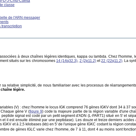
it V-D-J-Cmu-Cdelta
de classe
tielle de l'ARN messager
ements
 transcription
associées à deux chaînes légères identiques, kappa ou lambda. Chez l'homme, l
vement situés sur les chromosomes
14 (14q32.3)
,
2 (2p11.2)
et
22 (22q11.2)
. La sy
 sa relative simplicité, de nous familiariser avec les processus de réarrangemen
 chaîne légère.
iables (V) : chez l'homme le locus IGK comprend 76 gènes IGKV dont 34 à 37 sont
. Chaque gène V (
figure 9
) code la majeure partie de la région variable d'une c
 peptide signal est codé par un petit segment d'ADN (L-PART1) situé en 5' et sépa
m et il est ensuite éliminé par une peptidase). Les douze et treize derniers acide
es IGKV et à 2,5 kilobases (kb) en 5' de l'unique gène IGKC codant la région constan
ombre de gènes IGLC varie chez l'homme, de 7 à 11, dont 4 au moins sont fonctio