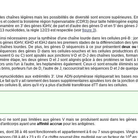
es chaînes légères mais les possibilités de diversité sont encore supérieures. En
les et codent la troisième région hypervariable (CDR3) (leur taille hétérogène expli
onamère en 3' des gènes IGHV, de part et d'autre des gènes D et en 5' des gènes J 
3 nucléotides, la règle 12/23 est respectée (voir
figure 3
).
nsi nécessaires pour la synthèse d'une chaîne lourde dans les cellules pré-B : jon
ins gènes IGHV, IGHD et IGHJ dans les premiers stades de la différenciation des ly
s chaînes lourdes. De plus, les gènes D séquencés à ce jour présentent
deux ou 
 séquences des gènes D dans les cellules-souches et les cellules productrices d
ouvent G ou C) sont ajoutés aux jonctions V-D et D-J des chaînes lourdes, formant
mière étape, les deux gènes D et J sont alignés grâce à des protéines se liant à
s unis l'un à l'autre, les heptamères également. Ceux-ci sont ensuite éliminés 
rins, porteurs l'un de D, l'autre de J, raccourcirait les séquences D et J de quelqu
oxynucléotides aux extrémités 3'. Une ADN-polymérase répliquerait les bases nouv
e fait qu'il y ait rarement des bases supplémentaires ajoutées lors de la jonction 
s cellules B, alors qu'il n'y a plus d'activité transférase dTT dans les cellules.
s-ci ne sont pas limitées aux gènes V mais se produisent aussi dans les gènes 
 d'anticorps ayant une
affinité accrue
pour les antigènes.
dont 38 à 46 sont fonctionnels et appartiennent à 6 ou 7 sous-groupes. Vingt-sep
4
ons (38 à 46 x 23 x 6). Ce chiffre pourrait être multiplié par un facteur de 10
en 