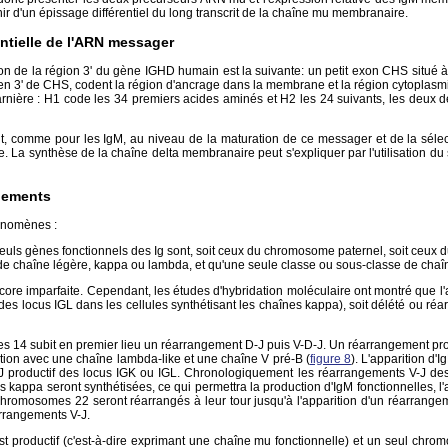
ir d'un épissage différentiel du long transcrit de la chaîne mu membranaire.
ntielle de l'ARN messager
on de la région 3' du gène IGHD humain est la suivante: un petit exon CHS situé 
kb en 3' de CHS, codent la région d'ancrage dans la membrane et la région cytopla
rnière : H1 code les 34 premiers acides aminés et H2 les 24 suivants, les deux de
t, comme pour les IgM, au niveau de la maturation de ce messager et de la sélec
e. La synthèse de la chaîne delta membranaire peut s'expliquer par l'utilisation 
ngements
hénomènes :
es seuls gènes fonctionnels des Ig sont, soit ceux du chromosome paternel, soit ceux
pe de chaîne légère, kappa ou lambda, et qu'une seule classe ou sous-classe de chaî
 imparfaite. Cependant, les études d'hybridation moléculaire ont montré que l'all
es locus IGL dans les cellules synthétisant les chaînes kappa), soit délété ou réa
mes 14 subit en premier lieu un réarrangement D-J puis V-D-J. Un réarrangement pr
tion avec une chaîne lambda-like et une chaîne V pré-B (
figure 8
). L'apparition d'
V-J productif des locus IGK ou IGL. Chronologiquement les réarrangements V-J d
res kappa seront synthétisées, ce qui permettra la production d'IgM fonctionnelles
chromosomes 22 seront réarrangés à leur tour jusqu'à l'apparition d'un réarrangeme
arrangements V-J.
t productif (c'est-à-dire exprimant une chaîne mu fonctionnelle) et un seul chro