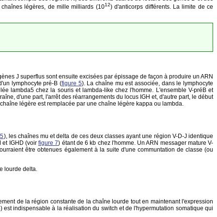
12
 chaînes légères, de mille milliards (10
) d'anticorps différents. La limite de ce
ènes J superflus sont ensuite excisées par épissage de façon à produire un ARN
d'un lymphocyte pré-B (
figure 5
). La chaîne mu est associée, dans le lymphocyte
elée lambda5 chez la souris et lambda-like chez l'homme. L'ensemble V-préB et
îne, d'une part, l'arrêt des réarrangements du locus IGH et, d'autre part, le début
-chaîne légère est remplacée par une chaîne légère kappa ou lambda.
 5
), les chaînes mu et delta de ces deux classes ayant une région V-D-J identique
M et IGHD (voir
figure 7
) étant de 6 kb chez l'homme. Un ARN messager mature V-
 pourraient être obtenues également à la suite d'une communtation de classe (ou
 lourde delta.
ement de la région constante de la chaîne lourde tout en maintenant l'expression
 est indispensable à la réalisation du switch et de l'hypermutation somatique qui