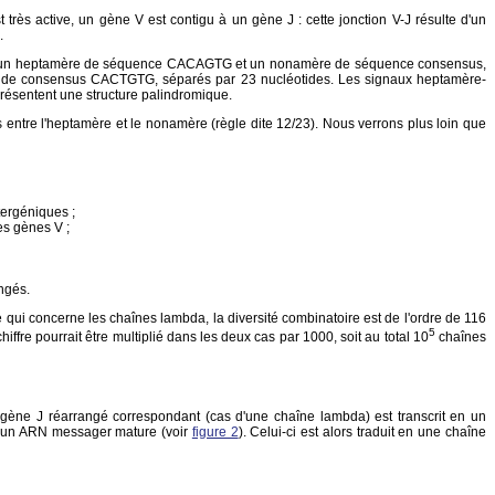
ès active, un gène V est contigu à un gène J : cette jonction V-J résulte d'un
.
ar un heptamère de séquence CACAGTG et un nonamère de séquence consensus,
 de consensus CACTGTG, séparés par 23 nucléotides. Les signaux heptamère-
ésentent une structure palindromique.
es entre l'heptamère et le nonamère (règle dite 12/23). Nous verrons plus loin que
tergéniques ;
es gènes V ;
ngés.
qui concerne les chaînes lambda, la diversité combinatoire est de l'ordre de 116
5
ffre pourrait être multiplié dans les deux cas par 1000, soit au total 10
chaînes
gène J réarrangé correspondant (cas d'une chaîne lambda) est transcrit en un
e un ARN messager mature (voir
figure 2
). Celui-ci est alors traduit en une chaîne