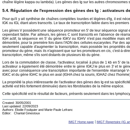
chaîne légère kappa ou lambda). Les gènes des Ig sur les autres chromosomes sont
Régulation de l'expression des gènes des Ig : activateurs de
Pour qu'il y ait synthèse de chaînes complètes lourdes et légères d'Ig, il est n
IGK ou IGL étant alors transcrits. Le taux de transcription faible dans les premier
Les gènes V possèdent une séquence promoteur en 5' de leur séquence signal et so
cependant faible. Par ailleurs, les gènes C sont transcrits en l'absence de ré
IGH actif, la séquence en 5' du gène IGKV ou IGHV n'est pas modifiée mais el
démontrée, pour la première fois dans l'ADN des cellules eucaryotes. Par des a
seulement capable d'augmenter la transcription, mais possède les propriétés des a
promoteur du gène, mais ils n'agissent que sur les promoteurs en cis, c'est-à-d
transcription, même s'ils sont distants de plusieurs kb du gène.
Lors de la commutation de classe, l'activateur, localisé à plus de 1 kb en 5' de 
activateur a également été démontrée entre le gène IGKJ le plus en 3' et le gène 
avec pour conséquence une transcription importante de l'ensemble réarrangé V-J-C
IGKC et du gène IGHC le plus en aval (IGHA chez la souris, IGHA2 chez l'homme).
La propriété la plus intéressante de l'activateur des gènes des Ig est sa spécificit
activité est très fortement diminuée) dans les fibroblastes de la même espèce.
Cette spécificité est le résultat de facteurs, présents seulement dans les lymphoc
Created:
30/05/2001
Last updated:
22/09/2023
Authors:
Elodie Foulquier and Marie-Paule Lefranc
Editor:
Chantal Ginestoux
IMGT Home page
IMGT Repertoire (IG a