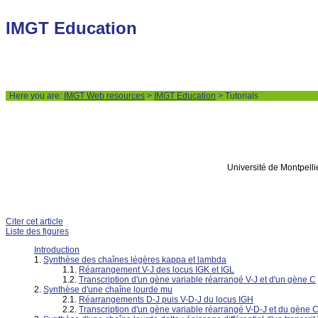
IMGT Education
Here you are:
IMGT Web resources
>
IMGT Education
> Tutorials
Université de Montpell
Citer cet article
Liste des figures
Introduction
Synthèse des chaînes légères kappa et lambda
Réarrangement V-J des locus IGK et IGL
Transcription d'un gène variable réarrangé V-J et d'un gène C
Synthèse d'une chaîne lourde mu
Réarrangements D-J puis V-D-J du locus IGH
Transcription d'un gène variable réarrangé V-D-J et du gène