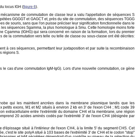
du locus IGH (
figure 6
).
u mécanisme de commutation de classe leur a valu l'appellation de séquences S
es répétées GGGGT et GAGCT et, près du site de commutation, des séquences TGGG
souris, sans que l'on puisse préciser leur signification fonctionnelle dans le
utes les séquences Sgamma, la plus homologue à Smu. Cette homologie moins forte
ne Cgamma (IGHG) qui sera concerné en raison de la formation, lors du premier
e la commutation vers telle ou telle de classe ou sous-classe ont été décrites:
nt à ces séquences, permettant leur juxtaposition et par suite la recombinaison
s régions S.
s le cas d'une commutation IgM-IgG). Lors d'une nouvelle commutation, ce gène
hobe qui les maintient ancrées dans la membrane plasmique tandis que les
x petits exons, M1 et M2 situés à environ 2 kb en 3' de l'exon CH4 ; M1 code 39
n extracellulaire entre l'extrémité du domaine CH4 et la membrane, une région
mprend 20 acides aminés codés par l'extrémité 3' de l'exon CH4 (désignée par
e d'épissage situé à l'intérieur de l'exon CH4, à la limite 5' du segment CHS. Cet
c'est le site polyA situé à 103 bases de l'extrémité 3' de CH4 et le codon "stop"
ranaires et IgM sécrétées dépendrait d'un contrôle au niveau de la sélection du