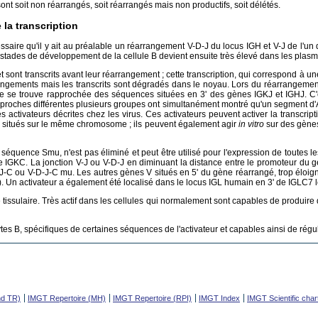
 soit non réarrangés, soit réarrangés mais non productifs, soit délétés.
 la transcription
écessaire qu'il y ait au préalable un réarrangement V-D-J du locus IGH et V-J de l
s stades de développement de la cellule B devient ensuite très élevé dans les plasmo
nt transcrits avant leur réarrangement ; cette transcription, qui correspond à une
arrangements mais les transcrits sont dégradés dans le noyau. Lors du réarrangem
le se trouve rapprochée des séquences situées en 3' des gènes IGKJ et IGHJ. C'e
pproches différentes plusieurs groupes ont simultanément montré qu'un segment d'A
ctivateurs décrites chez les virus. Ces activateurs peuvent activer la transcriptio
ire situés sur le même chromosome ; ils peuvent également agir
in vitro
sur des gènes
la séquence Smu, n'est pas éliminé et peut être utilisé pour l'expression de toutes 
IGKC. La jonction V-J ou V-D-J en diminuant la distance entre le promoteur du gène
 ou V-D-J-C mu. Les autres gènes V situés en 5' du gène réarrangé, trop éloignés 
 Un activateur a également été localisé dans le locus IGL humain en 3' de IGLC7 l
é tissulaire. Très actif dans les cellules qui normalement sont capables de produire d
ytes B, spécifiques de certaines séquences de l'activateur et capables ainsi de régu
nd TR)
IMGT Repertoire (MH)
IMGT Repertoire (RPI)
IMGT Index
IMGT Scientific char