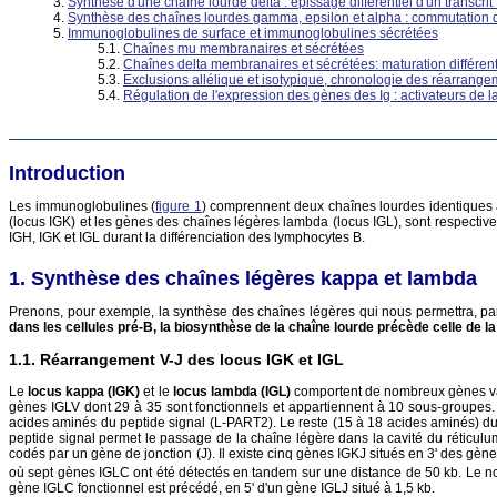
Synthèse d'une chaîne lourde delta : épissage différentiel d'un transcr
Synthèse des chaînes lourdes gamma, epsilon et alpha : commutation 
Immunoglobulines de surface et immunoglobulines sécrétées
Chaînes mu membranaires et sécrétées
Chaînes delta membranaires et sécrétées: maturation différen
Exclusions allélique et isotypique, chronologie des réarrang
Régulation de l'expression des gènes des Ig : activateurs de la
Introduction
Les immunoglobulines (
figure 1
) comprennent deux chaînes lourdes identiques 
(locus IGK) et les gènes des chaînes légères lambda (locus IGL), sont respecti
IGH, IGK et IGL durant la différenciation des lymphocytes B.
Synthèse des chaînes légères kappa et lambda
Prenons, pour exemple, la synthèse des chaînes légères qui nous permettra, par
dans les cellules pré-B, la biosynthèse de la chaîne lourde précède celle de la
Réarrangement V-J des locus IGK et IGL
Le
locus kappa (IGK)
et le
locus lambda (IGL)
comportent de nombreux gènes var
gènes IGLV dont 29 à 35 sont fonctionnels et appartiennent à 10 sous-groupes
acides aminés du peptide signal (L-PART2). Le reste (15 à 18 acides aminés) du
peptide signal permet le passage de la chaîne légère dans la cavité du réticulu
codés par un gène de jonction (J). Il existe cinq gènes IGKJ situés en 3' des gèn
où sept gènes IGLC ont été détectés en tandem sur une distance de 50 kb. Le n
gène IGLC fonctionnel est précédé, en 5' d'un gène IGLJ situé à 1,5 kb.