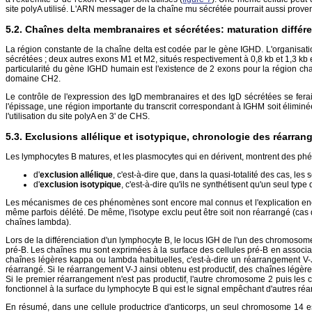
site polyA utilisé. L'ARN messager de la chaîne mu sécrétée pourrait aussi proven
Chaînes delta membranaires et sécrétées: maturation différe
La région constante de la chaîne delta est codée par le gène IGHD. L'organisati
sécrétées ; deux autres exons M1 et M2, situés respectivement à 0,8 kb et 1,3 
particularité du gène IGHD humain est l'existence de 2 exons pour la région cha
domaine CH2.
Le contrôle de l'expression des IgD membranaires et des IgD sécrétées se ferai
l'épissage, une région importante du transcrit correspondant à IGHM soit éliminé
l'utilisation du site polyA en 3' de CHS.
Exclusions allélique et isotypique, chronologie des réarra
Les lymphocytes B matures, et les plasmocytes qui en dérivent, montrent des p
d'
exclusion allélique
, c'est-à-dire que, dans la quasi-totalité des cas, l
d'
exclusion isotypique
, c'est-à-dire qu'ils ne synthétisent qu'un seul ty
Les mécanismes de ces phénomènes sont encore mal connus et l'explication encore
même parfois délété. De même, l'isotype exclu peut être soit non réarrangé (cas d
chaînes lambda).
Lors de la différenciation d'un lymphocyte B, le locus IGH de l'un des chromoso
pré-B. Les chaînes mu sont exprimées à la surface des cellules pré-B en associa
chaînes légères kappa ou lambda habituelles, c'est-à-dire un réarrangement 
réarrangé. Si le réarrangement V-J ainsi obtenu est productif, des chaînes légè
Si le premier réarrangement n'est pas productif, l'autre chromosome 2 puis les 
fonctionnel à la surface du lymphocyte B qui est le signal empêchant d'autres ré
En résumé, dans une cellule productrice d'anticorps, un seul chromosome 14 es