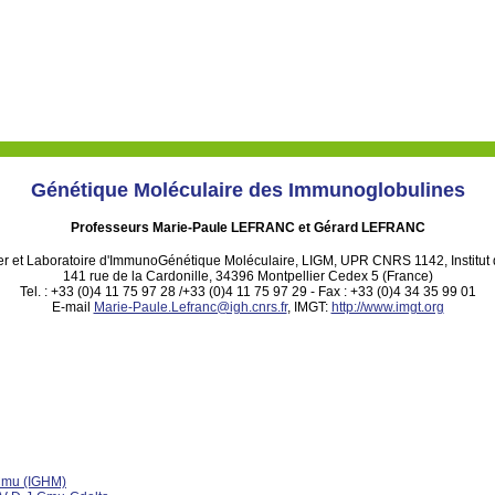
Génétique Moléculaire des Immunoglobulines
Professeurs Marie-Paule LEFRANC et Gérard LEFRANC
ier et Laboratoire d'ImmunoGénétique Moléculaire, LIGM, UPR CNRS 1142, Institu
141 rue de la Cardonille, 34396 Montpellier Cedex 5 (France)
Tel. : +33 (0)4 11 75 97 28 /+33 (0)4 11 75 97 29 - Fax : +33 (0)4 34 35 99 01
E-mail
Marie-Paule.Lefranc@igh.cnrs.fr
, IMGT:
http://www.imgt.org
 Cmu (IGHM)