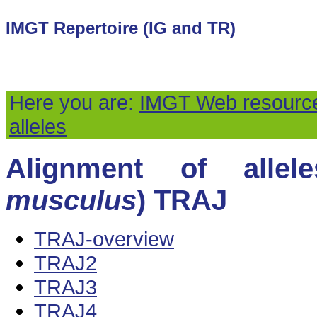
IMGT Repertoire (IG and TR)
Here you are:
IMGT Web resourc
alleles
Alignment of alle
musculus
) TRAJ
TRAJ-overview
TRAJ2
TRAJ3
TRAJ4