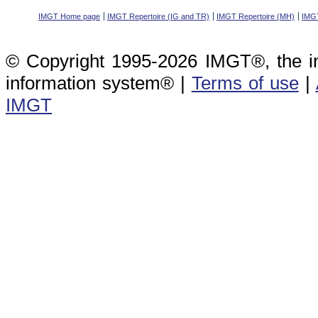
IMGT Home page
IMGT Repertoire (IG and TR)
IMGT Repertoire (MH)
IMGT
© Copyright 1995-2026 IMGT®, the i
information system® |
Terms of use
|
IMGT